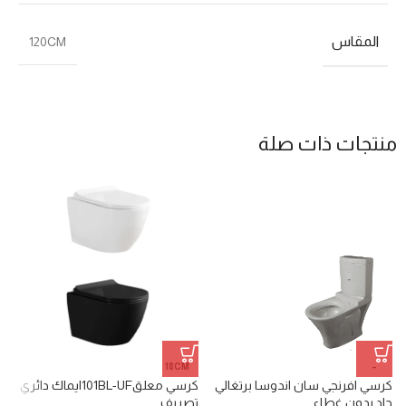
المقاس
120CM
منتجات ذات صلة
18CM
–
كرسي افرنجي سان اندوسا برتغالي
كرسي معلق101BL-UFايماك دائري
مغ
جاد بدون غطاء
تصريف