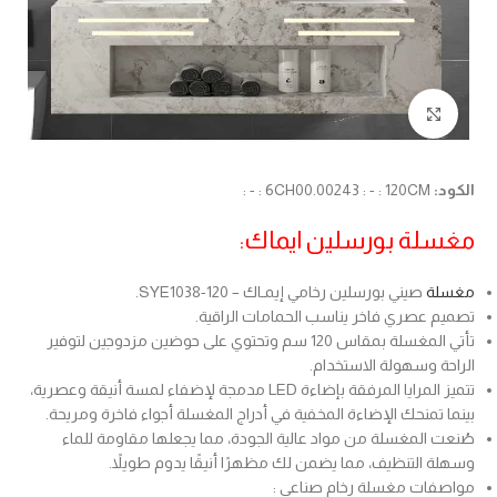
Click to enlarge
الكود:
6CH00.00243 : - : 120CM : - :
مغسلة بورسلين ايماك:
مغسلة
صيني بورسلين رخامي إيمـاك – SYE1038-120.
تصميم عصري فاخر يناسب الحمامات الراقية.
تأتي المغسلة بمقاس 120 سم وتحتوي على حوضين مزدوجين لتوفير
الراحة وسهولة الاستخدام.
تتميز المرايا المرفقة بإضاءة LED مدمجة لإضفاء لمسة أنيقة وعصرية،
بينما تمنحك الإضاءة المخفية في أدراج المغسلة أجواء فاخرة ومريحة.
صُنعت المغسلة من مواد عالية الجودة، مما يجعلها مقاومة للماء
وسهلة التنظيف، مما يضمن لك مظهرًا أنيقًا يدوم طويلاً.
مواصفات مغسلة رخام صناعي :