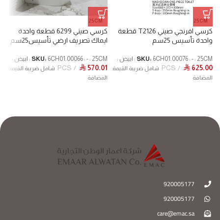
25CM
25CM
كرسي افرنجي صيني T2126 قطعة
كرسي صيني 6299 قطعة واحدة
واحدة تأسيس 25سم
ايماك تصريف ارضي تأسيس25سم
m
6CH01.00076 : - : 25CM : ابيض :
SKU:
6CH01.00066 : - : 25CM : ابيض :
SKU:
PCS
570.01
PCS
625.00
ط
⃁
⃁
شامل ضريبة القيمة
شامل ضريبة القيمة
1
المضافة
المضافة
ا
920005177
920005177
care@emac.sa