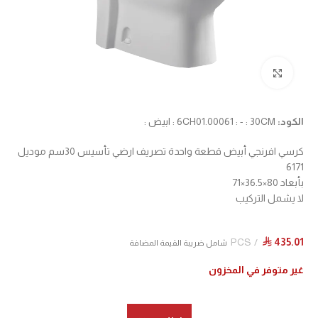
Click to enlarge
الكود:
6CH01.00061 : - : 30CM : ابيض :
كرسي افرنجي أبيض قطعة واحدة تصريف ارضي تأسيس 30سم موديل
6171
بأبعاد 80×36.5×71
لا يشمل التركيب
PCS
435.01
⃁
شامل ضريبة القيمة المضافة
غير متوفر في المخزون