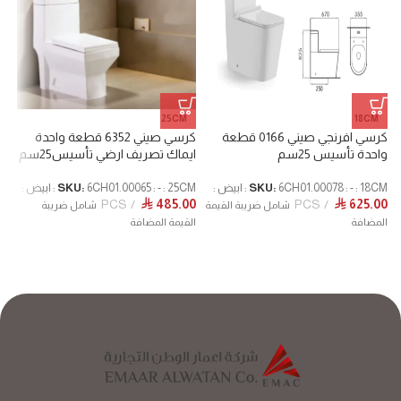
25CM
18CM
كرسي افرنجي صيني 0166 قطعة
كرسي صيني 6352 قطعة واحدة
واحدة تأسيس 25سم
ايماك تصريف ارضي تأسيس25سم
m
6CH01.00078 : - : 18CM : ابيض :
SKU:
6CH01.00065 : - : 25CM : ابيض :
SKU:
CM
0
PCS
485.00
PCS
625.00
⃁
⃁
شامل ضريبة القيمة
شامل ضريبة
المضافة
القيمة المضافة
ا