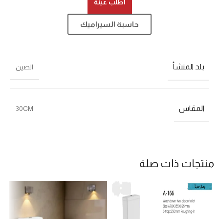
اطلب عينة
حاسبة السيراميك
بلد المنشأ
الصين
المقاس
30CM
منتجات ذات صلة