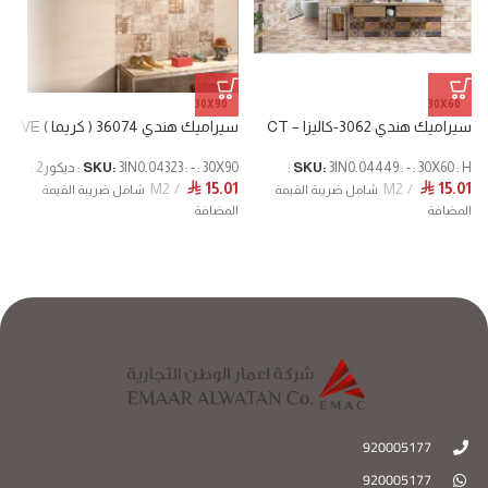
30X90
30X60
سيراميك هندي 3062-كاليزا – CT
سيراميك هندي 36074 ( كريما ) VE
T
3IN0.04449 : - : 30X60 : H :
SKU:
3IN0.04323 : - : 30X90 : ديكور2 :
SKU:
M2
15.01
M2
15.01
⃁
⃁
60
شامل ضريبة القيمة
شامل ضريبة القيمة
1
المضافة
المضافة
ا
920005177
920005177