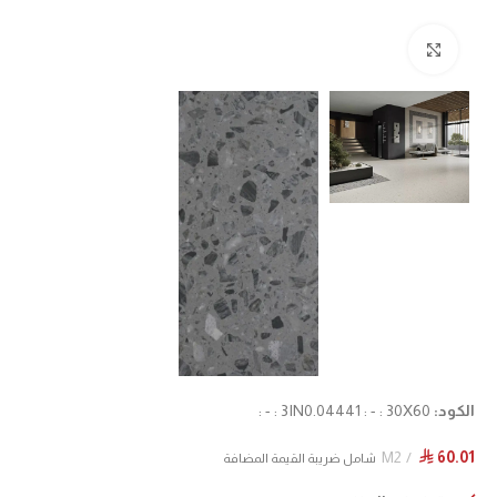
Click to enlarge
الكود:
3IN0.04441 : - : 30X60 : - :
M2
60.01
⃁
شامل ضريبة القيمة المضافة