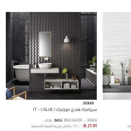
30X60
سيراميك هندي موزاييك ( GLUE ) – IT
3IN0.04459 : - : 30X60 : بلاك :
SKU:
M2
21.01
⃁
فة
شامل ضريبة القيمة المضافة