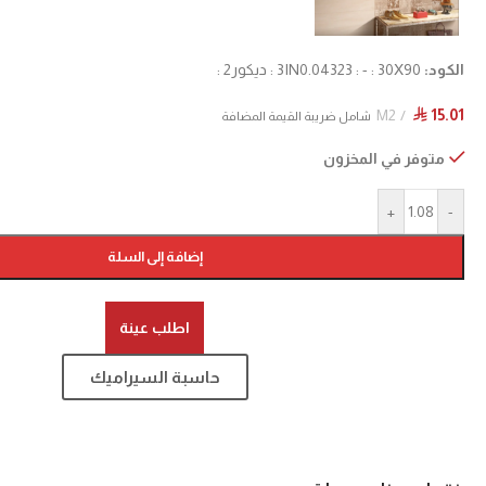
الكود:
3IN0.04323 : - : 30X90 : ديكور2 :
M2
15.01
⃁
شامل ضريبة القيمة المضافة
متوفر في المخزون
+
-
إضافة إلى السلة
اطلب عينة
حاسبة السيراميك