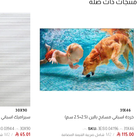
منتجات ذات صلة
30X90
31X46
خردة اسباني مسابح بالين (2.5×2.5 سم)
سيراميك اسباني 
3ES0.04196 : - : 31X46 : - :
SKU:
3ES0.03944 : - : 30X90 : تريك 
M2
65.01
M2
115.00
⃁
⃁
شامل ضريبة القيمة المضافة
شا