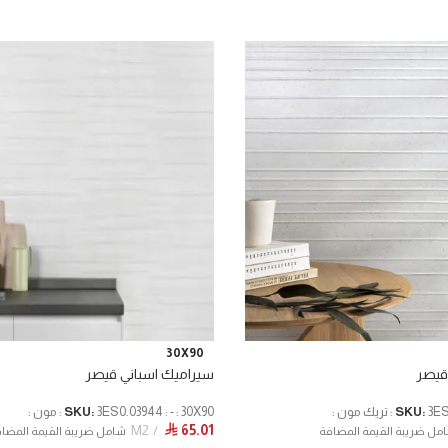
30X90
قيصر
سيراميك اسباني قيصر
مون :
SKU:
3ES0.03944 : - : 30X90 : مون :
SKU:
M2
65.01
⃁
مل ضريبة القيمة المضافة
شامل ضريبة القيمة المضا