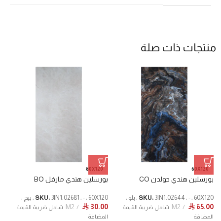
منتجات ذات صلة
60X120
60X120
بورسلين هندي جولدن CO
بورسلين هندي مارفل BO
ب
3IN1.02644 : - : 60X120 : بلو :
SKU:
3IN1.02681 : - : 60X120 : بيج :
SKU:
20
0
M2
30.00
M2
65.00
⃁
⃁
شامل ضريبة القيمة
شامل ضريبة القيمة
المضافة
المضافة
ا