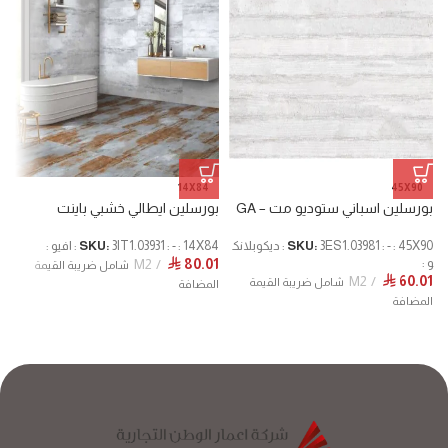
14X84
45X90
بورسلين اسباني ستوديو مت – GA
بورسلين ايطالي خشبي باينت
ب
O
SKU:
3ES1.03981 : - : 45X90 : ديكوبلانك
3IT1.03931 : - : 14X84 : افيو :
SKU:
M2
80.01
و :
⃁
 :
شامل ضريبة القيمة
M2
60.01
⃁
1
شامل ضريبة القيمة
المضافة
المضافة
ا