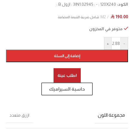
الكود:
3IN1.02945 : - : 120X240 : ازول B :
M2
190.00
⃁
شامل ضريبة القيمة المضافة
متوفر في المخزون
+
-
إضافة إلى السلة
اطلب عينة
حاسبة السيراميك
مجموعة اللون
ازرق متعدد