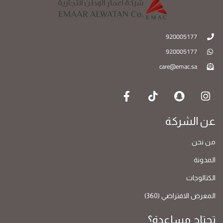
920005177
920005177
care@emac.sa
عن الشركة
من نحن
المدونة
الكتالوجات
المعرض الافتراضي (360)
تحتاج مساعدة؟