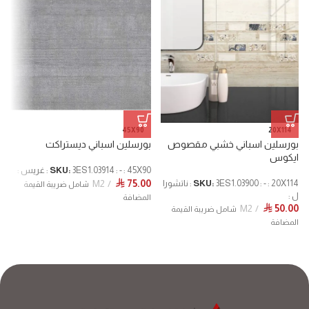
45X90
20X114
بورسلين اسباني خشبي مقصوص
بورسلين اسباني ديستراكت
ب
ايكوس
3ES1.03914 : - : 45X90 : غريس :
SKU:
20
0
M2
75.00
⃁
SKU:
3ES1.03900 : - : 20X114 : ناتشورا
شامل ضريبة القيمة
ل :
المضافة
ا
M2
50.00
⃁
شامل ضريبة القيمة
المضافة