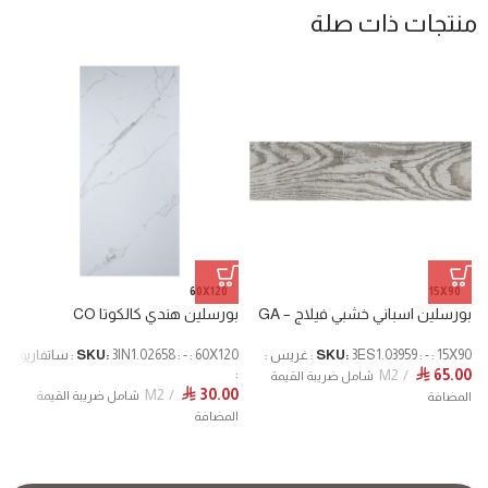
منتجات ذات صلة
60X120
15X90
بورسلين اسباني خشبي فيلاج – GA
بورسلين هندي كالكوتا CO
ب
3ES1.03959 : - : 15X90 : غريس :
SKU:
SKU:
3IN1.02658 : - : 60X120 : ساتفاريو
20
0
M2
65.00
:
⃁
شامل ضريبة القيمة
M2
30.00
⃁
شامل ضريبة القيمة
المضافة
ا
المضافة