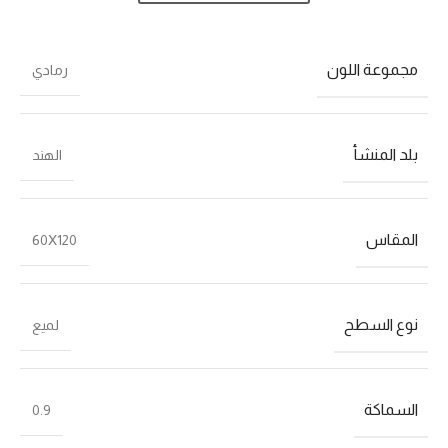
مجموعة اللون
رمادي
بلد المنشأ
الهند
المقاس
60X120
نوع السطح
لميع
السماكة
0.9