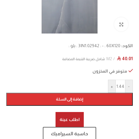
Click to enlarge
الكود:
3IN1.02942 : - : 60X120 : بلو :
M2
40.01
⃁
شامل ضريبة القيمة المضافة
متوفر في المخزون
+
-
إضافة إلى السلة
اطلب عينة
حاسبة السيراميك