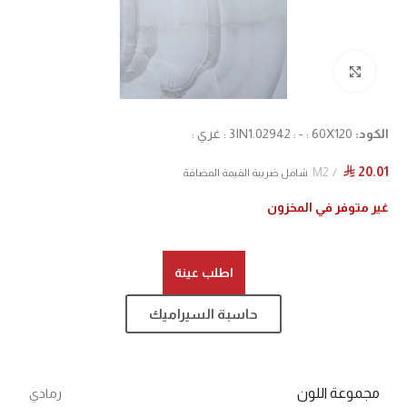
Click to enlarge
الكود:
3IN1.02942 : - : 60X120 : غري :
M2
20.01
⃁
شامل ضريبة القيمة المضافة
غير متوفر في المخزون
اطلب عينة
حاسبة السيراميك
مجموعة اللون
رمادي