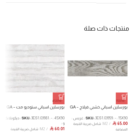
منتجات ذات صلة
45X90
15X90
بورسلين اسباني خشبي فيلاج – GA
بورسلين اسباني ستوديو مت – GA
ب
O
3ES1.03959 : - : 15X90 : غريس :
SKU:
SKU:
3ES1.03981 : - : 45X90 : ديكوبلانك
M2
65.00
و :
⃁
 :
شامل ضريبة القيمة
M2
60.01
⃁
1
شامل ضريبة القيمة
المضافة