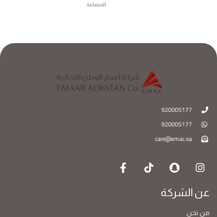
المضافة
ا
920005177
920005177
care@emac.sa
عن الشركة
من نحن