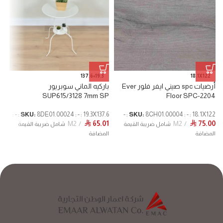
19.3×137.6
18.1X122
أرضيات spc صيني ايفر فلور Ever
باركيه الماني سوبريور
SUP615/3128 7mm SP
Floor SPC-2204
SKU:
8DE01.00024 : - : 19.3X137.6 : - :
SKU:
8CH01.00004 : - : 18.1X122 : -
M2
65.01
M2
75.00
⃁
⃁
شامل ضريبة القيمة
شامل ضريبة القيمة
المضافة
المضافة