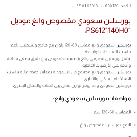
الكود:
3SA1.02019 : - : 60X120 : - :
بورسلين سعودي مقصوص وانغ موديل
PS6121140H01:
بورسلين
سعودي وانغ مقاس 60×120 بلون بيج هادئ وتشطيب ناعم
يناسب المساحات الواسعة.
يتميز بورسلين سعودي وانغ بتصميم مقصوص واغ دقيق يضفي فخامة
وأناقة على الأرضيات الداخلية.
بورسلين سعودي وانغ مصنوع في السعودية بمعايير جودة عالية تناسب
الاستخدام السكني والتجاري.
بورسلين سعودي وانغ يوفر توازن مثالي بين المتانة والجمال البصري.
مواصفات بورسلين سعودي وانغ:
المقاس: 60×120 سم.
النوع: بورسلين مقصوص واغ.