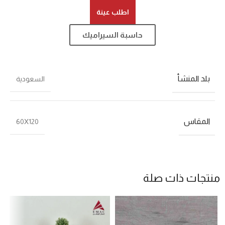
اطلب عينة
حاسبة السيراميك
بلد المنشأ
السعودية
المقاس
60X120
منتجات ذات صلة