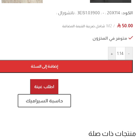
الكود:
3ES1.03900 : - : 20X114 : ناتشورال :
M2
50.00
⃁
شامل ضريبة القيمة المضافة
متوفر في المخزون
+
-
إضافة إلى السلة
اطلب عينة
حاسبة السيراميك
منتجات ذات صلة