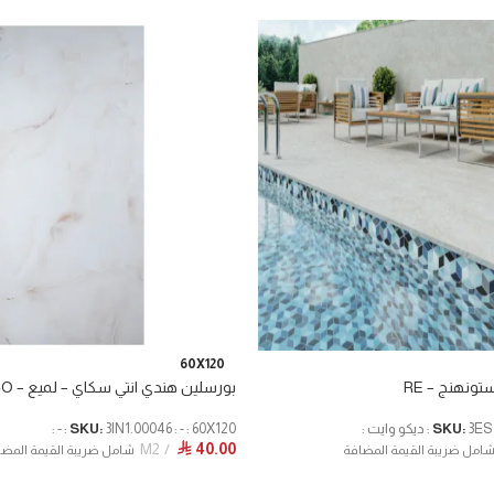
60X120
ونهنج – RE
بورسلين هندي انتي سكاي – لميع – CO
 وايت :
SKU:
3IN1.00046 : - : 60X120 : - :
SKU:
M2
40.00
⃁
امل ضريبة القيمة المضافة
شامل ضريبة القيمة المضا