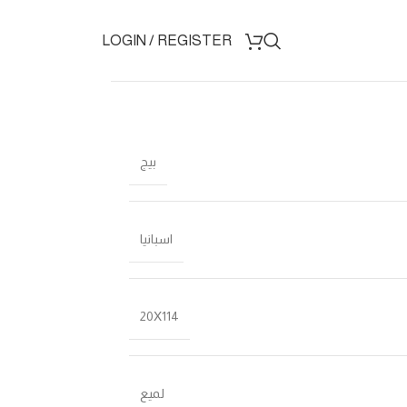
LOGIN / REGISTER
بيج
اسبانيا
20X114
لميع