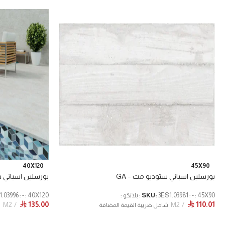
40X120
45X90
بورسلين اسباني ستوديو مت – GA
بورسلين اسباني ست
3ES1.03981 : - : 45X90 : بلانكو :
SKU:
3ES1.03996 : - : 40X120 : ديكو
M2
135.00
M2
110.01
⃁
⃁
شامل ضريبة القيمة المضافة
ش