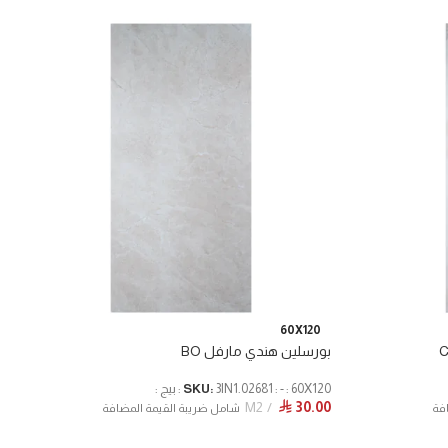
60X120
بورسلين هندي مارفل BO
3IN1.02681 : - : 60X120 : بيج :
SKU:
M2
30.00
⃁
فة
شامل ضريبة القيمة المضافة