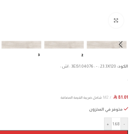
Click to enlarge
الكود:
3ES1.04076 : - : 23.3X120 : اش :
.
M2
81.01
⃁
شامل ضريبة القيمة المضافة
متوفر في المخزون
+
-