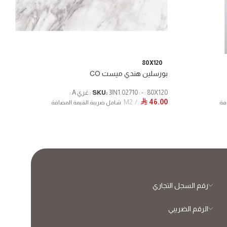
80X120
بورسلين هندي ميست CO
3IN1.02710 : - : 80X120 : غري A :
SKU:
M2
46.00
⃁
فة
شامل ضريبة القيمة المضافة
رقم السجل التجاري
الرقم الضريبي