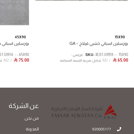
45X90
15X90
بورسلين اسباني خشبي فيلاج – GA
بورسلين اسباني 
3ES1.03959 : - : 15X90 : غريس :
SKU:
3ES1.03914 : - : 45X90 : غر
M2
75.00
M2
65.00
⃁
⃁
شامل ضريبة القيمة المضافة
شا
عن الشركة
من نحن
920005177
المدونة