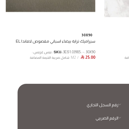
30X90
سيراميك ترابة بيضاء اسباني مقصوص لافاندا EL
3ES1.03985 : - : 30X90 : بيس غريس :
SKU:
M2
25.00
⃁
فة
شامل ضريبة القيمة المضافة
رقم السجل التجاري
الرقم الضريبي