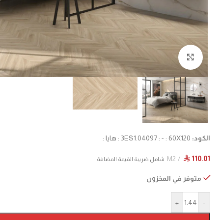
Click to enlarge
الكود:
3ES1.04097 : - : 60X120 : هايا :
M2
110.01
⃁
شامل ضريبة القيمة المضافة
متوفر في المخزون
+
-