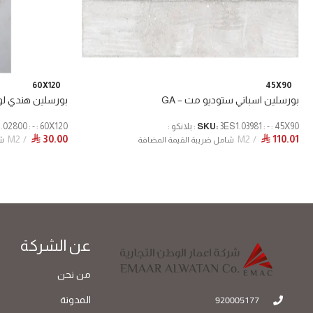
60X120
45X90
بورسلين اسباني ستوديو مت – GA
بورسلين هندي لو
3ES1.03981 : - : 45X90 : بلانكو :
SKU:
3IN1.02800 : - : 60X120 : و
M2
30.00
M2
110.01
⃁
⃁
شامل ضريبة القيمة المضافة
شا
عن الشركة
من نحن
920005177
المدونة