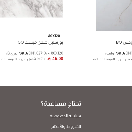
80X120
كس BO
بورسلين هندي ميست CO
ايت :
SKU:
3IN1.02710 : - : 80X120 : غري B :
SKU:
M2
46.00
⃁
مل ضريبة القيمة المضافة
شامل ضريبة القيمة المضا
تحتاج مساعدة؟
سياسة الخصوصية
الشروط والأحكام