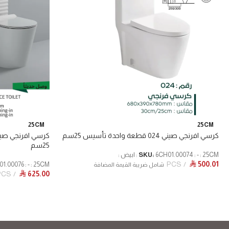
25CM
25CM
كرسي افرنجي صيني 024 قطعة واحدة تأسيس 25سم
25سم
6CH01.00074 : - : 25CM : ابيض :
SKU:
PCS
500.01
⃁
6CH01.00076 : - : 25CM : 
شامل ضريبة القيمة المضافة
PCS
625.00
⃁