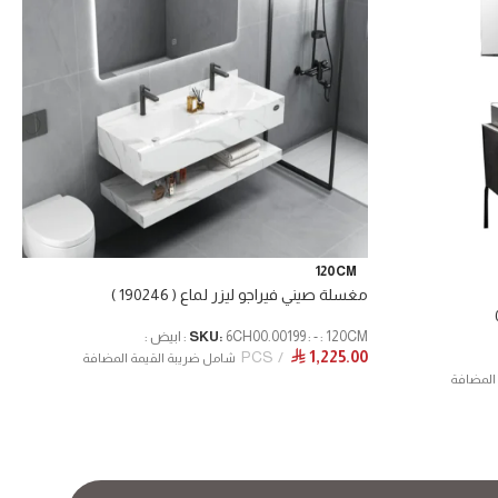
120CM
مغسلة صيني فيراجو ليزر لماع ( 190246 )
6CH00.00199 : - : 120CM : ابيض :
SKU:
PCS
1,225.00
⃁
شامل ضريبة القيمة المضافة
المضافة