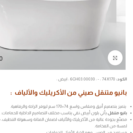
Click to enlarge
الكود:
6CH03.00030 : - : 74X170 : ابيض :
بانيو متنقل صيني من الأكريليك والألياف :
يتميز بتصميم أنيق ومقاس واسع 74×170 سم ليوفر الراحة والرفاهية.
بانيو متنقل
يأتي بلون أبيض نقي يناسب مختلف التصاميم الداخلية للحمامات.
مصنّع بجودة عالية من الأكريليك والألياف لضمان المتانة وسهولة التنظيف،
لمسة من الفخامة.
مستورد من الصين، وهو الخيار الأمثل للحمامات .