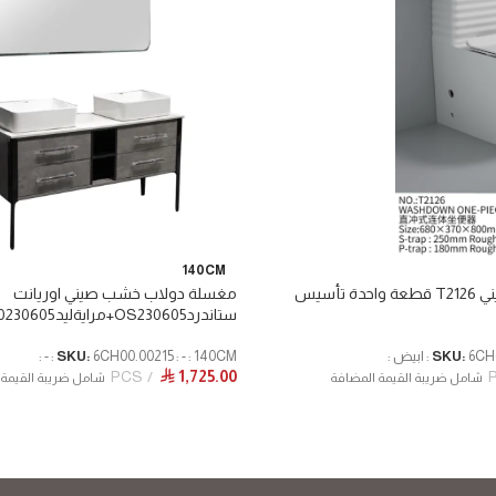
140CM
كرسي افرنجي صيني T2126 قطعة واحدة تأسيس
مغسلة دولاب خشب صيني اوريانت
ستاندردOS230605+مرايةليد0230605
ابيض :
SKU:
6CH00.00215 : - : 140CM : - :
SKU:
PCS
1,725.00
⃁
شامل ضريبة القيمة المضافة
شامل ضريبة القيمة 