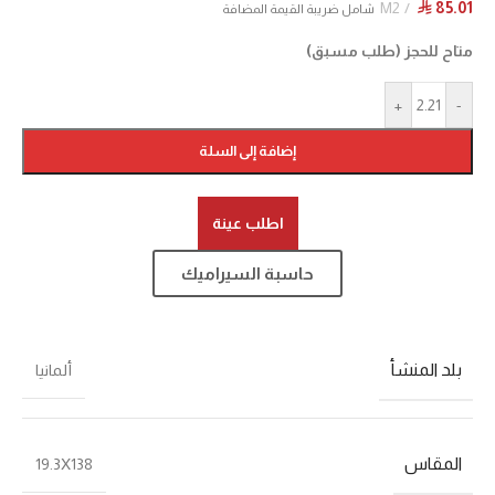
M2
85.01
⃁
شامل ضريبة القيمة المضافة
متاح للحجز (طلب مسبق)
+
-
إضافة إلى السلة
اطلب عينة
حاسبة السيراميك
بلد المنشأ
ألمانيا
المقاس
19.3X138