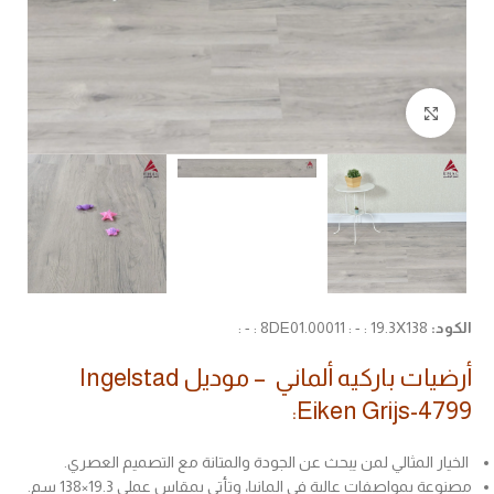
Click to enlarge
الكود:
8DE01.00011 : - : 19.3X138 : - :
أرضيات باركيه ألماني – موديل Ingelstad
Eiken Grijs-4799:
الخيار المثالي لمن يبحث عن الجودة والمتانة مع التصميم العصري.
مصنوعة بمواصفات عالية في المانيا، وتأتي بمقاس عملي 19.3×138 سم.